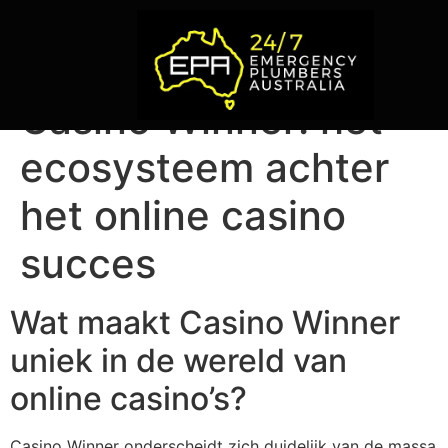
Casino Winner: het
ecosysteem achter
het online casino
succes
Wat maakt Casino Winner
uniek in de wereld van
online casino’s?
Casino Winner onderscheidt zich duidelijk van de massa