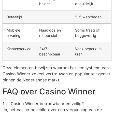
helder
onduidelijk
Betaaltijd
2-5 werkdagen
Mobiele
Naadloos en
Soms traag of
ervaring
responsief
buggevoelig
Klantenservice
24/7
Vaak beperkt in
beschikbaar
uren
Deze elementen bewijzen waarom het ecosysteem van
Casino Winner zoveel vertrouwen en populariteit geniet
binnen de Nederlandse markt.
FAQ over Casino Winner
1. Is Casino Winner betrouwbaar en veilig?
Ja, het casino beschikt over een vergunning van de