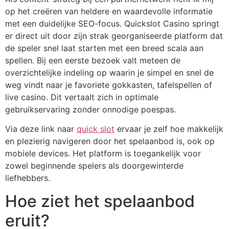
op het creëren van heldere en waardevolle informatie
met een duidelijke SEO-focus. Quickslot Casino springt
er direct uit door zijn strak georganiseerde platform dat
de speler snel laat starten met een breed scala aan
spellen. Bij een eerste bezoek valt meteen de
overzichtelijke indeling op waarin je simpel en snel de
weg vindt naar je favoriete gokkasten, tafelspellen of
live casino. Dit vertaalt zich in optimale
gebruikservaring zonder onnodige poespas.
Via deze link naar
quick slot
ervaar je zelf hoe makkelijk
en plezierig navigeren door het spelaanbod is, ook op
mobiele devices. Het platform is toegankelijk voor
zowel beginnende spelers als doorgewinterde
liefhebbers.
Hoe ziet het spelaanbod
eruit?