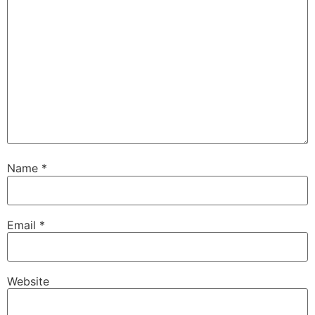
Name
*
Email
*
Website