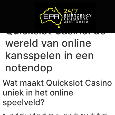
Quickslot Casino: de
wereld van online
kansspelen in een
notendop
Wat maakt Quickslot Casino
uniek in het online
speelveld?
Als content-strateg bij een partnernetwerk richt ik mij