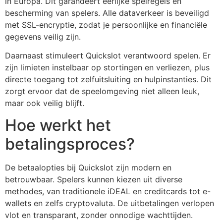
in Europa. Dit garandeert eerlijke spelregels en
bescherming van spelers. Alle dataverkeer is beveiligd
met SSL-encryptie, zodat je persoonlijke en financiële
gegevens veilig zijn.
Daarnaast stimuleert Quickslot verantwoord spelen. Er
zijn limieten instelbaar op stortingen en verliezen, plus
directe toegang tot zelfuitsluiting en hulpinstanties. Dit
zorgt ervoor dat de speelomgeving niet alleen leuk,
maar ook veilig blijft.
Hoe werkt het
betalingsproces?
De betaalopties bij Quickslot zijn modern en
betrouwbaar. Spelers kunnen kiezen uit diverse
methodes, van traditionele iDEAL en creditcards tot e-
wallets en zelfs cryptovaluta. De uitbetalingen verlopen
vlot en transparant, zonder onnodige wachttijden.