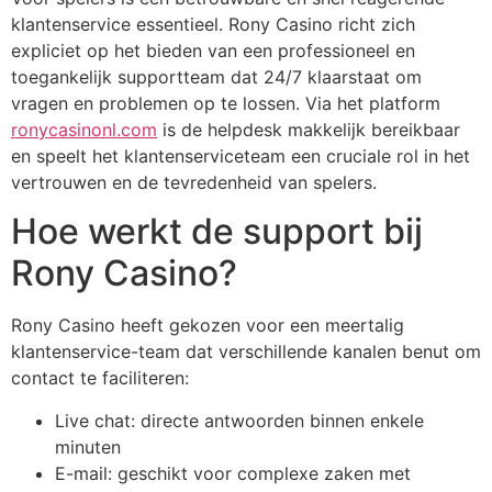
klantenservice essentieel. Rony Casino richt zich
expliciet op het bieden van een professioneel en
toegankelijk supportteam dat 24/7 klaarstaat om
vragen en problemen op te lossen. Via het platform
ronycasinonl.com
is de helpdesk makkelijk bereikbaar
en speelt het klantenserviceteam een cruciale rol in het
vertrouwen en de tevredenheid van spelers.
Hoe werkt de support bij
Rony Casino?
Rony Casino heeft gekozen voor een meertalig
klantenservice-team dat verschillende kanalen benut om
contact te faciliteren:
Live chat: directe antwoorden binnen enkele
minuten
E-mail: geschikt voor complexe zaken met