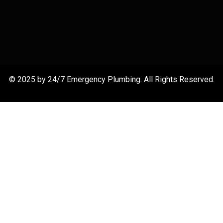
© 2025 by 24/7 Emergency Plumbing. All Rights Reserved.