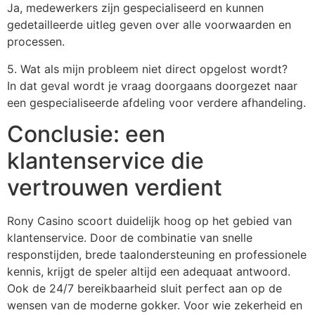
Ja, medewerkers zijn gespecialiseerd en kunnen
gedetailleerde uitleg geven over alle voorwaarden en
processen.
5. Wat als mijn probleem niet direct opgelost wordt?
In dat geval wordt je vraag doorgaans doorgezet naar
een gespecialiseerde afdeling voor verdere afhandeling.
Conclusie: een
klantenservice die
vertrouwen verdient
Rony Casino scoort duidelijk hoog op het gebied van
klantenservice. Door de combinatie van snelle
responstijden, brede taalondersteuning en professionele
kennis, krijgt de speler altijd een adequaat antwoord.
Ook de 24/7 bereikbaarheid sluit perfect aan op de
wensen van de moderne gokker. Voor wie zekerheid en