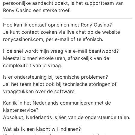
persoonlijke aandacht zoekt, is het supportteam van
Rony Casino een sterke troef.
Hoe kan ik contact opnemen met Rony Casino?
Je kunt contact zoeken via live chat op de website
ronycasinonl.com, per e-mail of telefonisch.
Hoe snel wordt mijn vraag via e-mail beantwoord?
Meestal binnen enkele uren, afhankelijk van de
complexiteit van je vraag.
Is er ondersteuning bij technische problemen?
Ja, het team helpt ook bij technische storingen of
vraagstukken over de software.
Kan ik in het Nederlands communiceren met de
klantenservice?
Absoluut, Nederlands is één van de ondersteunde talen.
Wat als ik een klacht wil indienen?