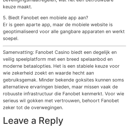
keuze maakt.
5. Biedt Fanobet een mobiele app aan?
Er is geen aparte app, maar de mobiele website is
geoptimaliseerd voor alle gangbare apparaten en werkt
soepel.
Samenvatting: Fanobet Casino biedt een degelijk en
veilig speelplatform met een breed spelaanbod en
moderne betaalopties. Het is een stabiele keuze voor
wie zekerheid zoekt en waarde hecht aan
gebruiksgemak. Minder bekende goksites kunnen soms
alternatieve ervaringen bieden, maar missen vaak de
robuuste infrastructuur die Fanobet kenmerkt. Voor wie
serieus wil gokken met vertrouwen, behoort Fanobet
zeker tot de overwegingen.
Leave a Reply