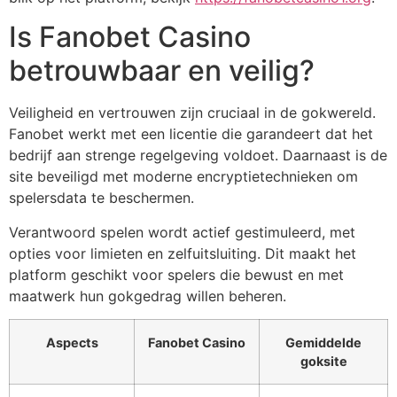
Is Fanobet Casino
betrouwbaar en veilig?
Veiligheid en vertrouwen zijn cruciaal in de gokwereld.
Fanobet werkt met een licentie die garandeert dat het
bedrijf aan strenge regelgeving voldoet. Daarnaast is de
site beveiligd met moderne encryptietechnieken om
spelersdata te beschermen.
Verantwoord spelen wordt actief gestimuleerd, met
opties voor limieten en zelfuitsluiting. Dit maakt het
platform geschikt voor spelers die bewust en met
maatwerk hun gokgedrag willen beheren.
Aspects
Fanobet Casino
Gemiddelde
goksite