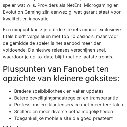
speler wat wils. Providers als NetEnt, Microgaming en
Evolution Gaming zijn aanwezig, wat garant staat voor
kwaliteit en innovatie.
Een minpunt kan zijn dat de site iets minder exclusieve
titels biedt vergeleken met top 10 casino’s, maar voor
de gemiddelde speler is het aanbod meer dan
voldoende. De nieuwe releases verschijnen snel,
waardoor je up-to-date blijft met de laatste trends.
Pluspunten van Fanobet ten
opzichte van kleinere goksites:
Bredere spelbibliotheek en vaker updates
Betere beveiligingsmaatregelen en transparantie
Professionelere klantenservice met meerdere talen
Snellere en meer diverse betaalmogelijkheden
Toegankelijke mobiele site die goed presteert