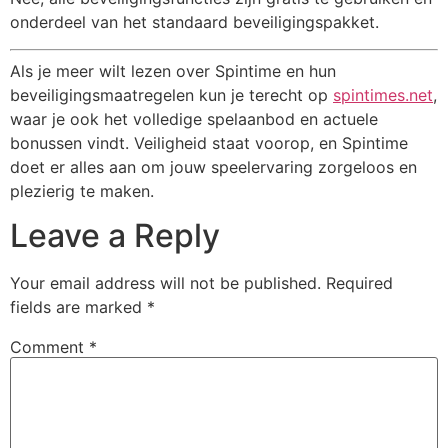
onderdeel van het standaard beveiligingspakket.
Als je meer wilt lezen over Spintime en hun
beveiligingsmaatregelen kun je terecht op
spintimes.net
,
waar je ook het volledige spelaanbod en actuele
bonussen vindt. Veiligheid staat voorop, en Spintime
doet er alles aan om jouw speelervaring zorgeloos en
plezierig te maken.
Leave a Reply
Your email address will not be published.
Required
fields are marked
*
Comment
*