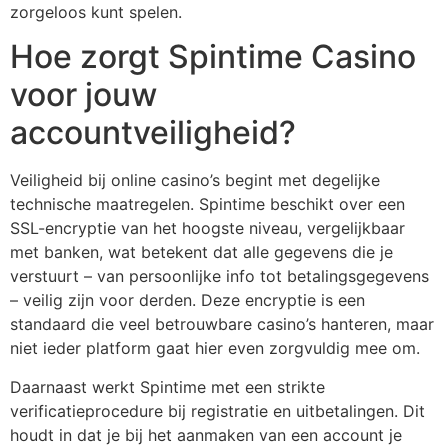
zorgeloos kunt spelen.
Hoe zorgt Spintime Casino
voor jouw
accountveiligheid?
Veiligheid bij online casino’s begint met degelijke
technische maatregelen. Spintime beschikt over een
SSL-encryptie van het hoogste niveau, vergelijkbaar
met banken, wat betekent dat alle gegevens die je
verstuurt – van persoonlijke info tot betalingsgegevens
– veilig zijn voor derden. Deze encryptie is een
standaard die veel betrouwbare casino’s hanteren, maar
niet ieder platform gaat hier even zorgvuldig mee om.
Daarnaast werkt Spintime met een strikte
verificatieprocedure bij registratie en uitbetalingen. Dit
houdt in dat je bij het aanmaken van een account je