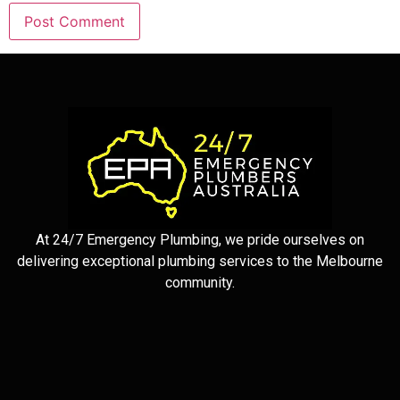
At 24/7 Emergency Plumbing, we pride ourselves on
delivering exceptional plumbing services to the Melbourne
community.