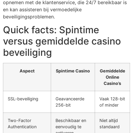
opnemen met de klantenservice, die 24/7 bereikbaar is
en kan assisteren bij vermoedelijke
beveiligingsproblemen.
Quick facts: Spintime
versus gemiddelde casino
beveiliging
Aspect
Spintime Casino
Gemiddelde
Online
Casino’s
SSL-beveiliging
Geavanceerde
Vaak 128-bit
256-bit
of minder
Two-Factor
Beschikbaar en
Niet altijd
Authentication
eenvoudig te
standaard
activeren