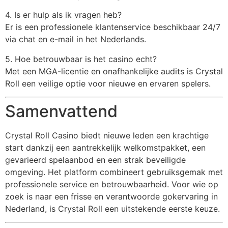
4. Is er hulp als ik vragen heb?
Er is een professionele klantenservice beschikbaar 24/7
via chat en e-mail in het Nederlands.
5. Hoe betrouwbaar is het casino echt?
Met een MGA-licentie en onafhankelijke audits is Crystal
Roll een veilige optie voor nieuwe en ervaren spelers.
Samenvattend
Crystal Roll Casino biedt nieuwe leden een krachtige
start dankzij een aantrekkelijk welkomstpakket, een
gevarieerd spelaanbod en een strak beveiligde
omgeving. Het platform combineert gebruiksgemak met
professionele service en betrouwbaarheid. Voor wie op
zoek is naar een frisse en verantwoorde gokervaring in
Nederland, is Crystal Roll een uitstekende eerste keuze.