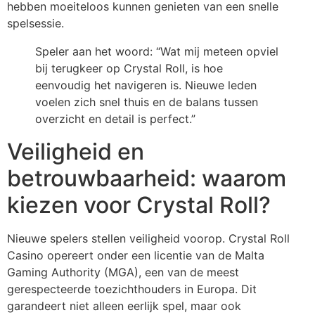
hebben moeiteloos kunnen genieten van een snelle
spelsessie.
Speler aan het woord: “Wat mij meteen opviel
bij terugkeer op Crystal Roll, is hoe
eenvoudig het navigeren is. Nieuwe leden
voelen zich snel thuis en de balans tussen
overzicht en detail is perfect.”
Veiligheid en
betrouwbaarheid: waarom
kiezen voor Crystal Roll?
Nieuwe spelers stellen veiligheid voorop. Crystal Roll
Casino opereert onder een licentie van de Malta
Gaming Authority (MGA), een van de meest
gerespecteerde toezichthouders in Europa. Dit
garandeert niet alleen eerlijk spel, maar ook