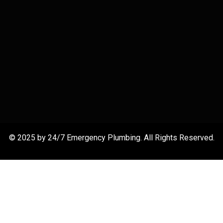
© 2025 by 24/7 Emergency Plumbing. All Rights Reserved.