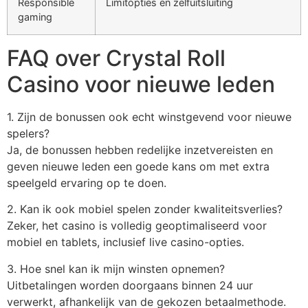
Responsible
Limitopties en zelfuitsluiting
gaming
FAQ over Crystal Roll
Casino voor nieuwe leden
1. Zijn de bonussen ook echt winstgevend voor nieuwe
spelers?
Ja, de bonussen hebben redelijke inzetvereisten en
geven nieuwe leden een goede kans om met extra
speelgeld ervaring op te doen.
2. Kan ik ook mobiel spelen zonder kwaliteitsverlies?
Zeker, het casino is volledig geoptimaliseerd voor
mobiel en tablets, inclusief live casino-opties.
3. Hoe snel kan ik mijn winsten opnemen?
Uitbetalingen worden doorgaans binnen 24 uur
verwerkt, afhankelijk van de gekozen betaalmethode.