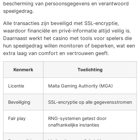
bescherming van persoonsgegevens en verantwoord
speelgedrag.
Alle transacties zijn beveiligd met SSL-encryptie,
waardoor financiële en privé-informatie altijd veilig is.
Daarnaast werkt het casino met tools voor spelers die
hun speelgedrag willen monitoren of beperken, wat een
extra laag van comfort en vertrouwen geeft.
Kenmerk
Toelichting
Licentie
Malta Gaming Authority (MGA)
Beveiliging
SSL-encryptie op alle gegevensstromen
Fair play
RNG-systemen getest door
onafhankelijke instanties