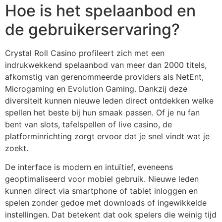
Hoe is het spelaanbod en
de gebruikerservaring?
Crystal Roll Casino profileert zich met een
indrukwekkend spelaanbod van meer dan 2000 titels,
afkomstig van gerenommeerde providers als NetEnt,
Microgaming en Evolution Gaming. Dankzij deze
diversiteit kunnen nieuwe leden direct ontdekken welke
spellen het beste bij hun smaak passen. Of je nu fan
bent van slots, tafelspellen of live casino, de
platforminrichting zorgt ervoor dat je snel vindt wat je
zoekt.
De interface is modern en intuïtief, eveneens
geoptimaliseerd voor mobiel gebruik. Nieuwe leden
kunnen direct via smartphone of tablet inloggen en
spelen zonder gedoe met downloads of ingewikkelde
instellingen. Dat betekent dat ook spelers die weinig tijd