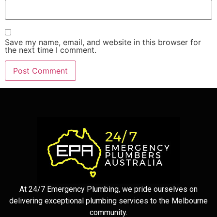
Save my name, email, and website in this browser for
the next time I comment.
At 24/7 Emergency Plumbing, we pride ourselves on
delivering exceptional plumbing services to the Melbourne
community.