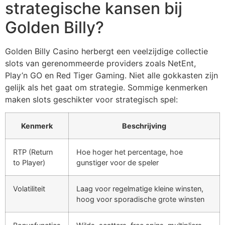
strategische kansen bij
Golden Billy?
Golden Billy Casino herbergt een veelzijdige collectie
slots van gerenommeerde providers zoals NetEnt,
Play’n GO en Red Tiger Gaming. Niet alle gokkasten zijn
gelijk als het gaat om strategie. Sommige kenmerken
maken slots geschikter voor strategisch spel:
Kenmerk
Beschrijving
RTP (Return
Hoe hoger het percentage, hoe
to Player)
gunstiger voor de speler
Volatiliteit
Laag voor regelmatige kleine winsten,
hoog voor sporadische grote winsten