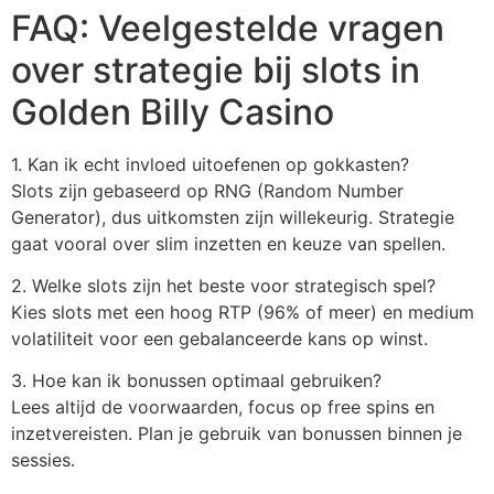
FAQ: Veelgestelde vragen
over strategie bij slots in
Golden Billy Casino
1. Kan ik echt invloed uitoefenen op gokkasten?
Slots zijn gebaseerd op RNG (Random Number
Generator), dus uitkomsten zijn willekeurig. Strategie
gaat vooral over slim inzetten en keuze van spellen.
2. Welke slots zijn het beste voor strategisch spel?
Kies slots met een hoog RTP (96% of meer) en medium
volatiliteit voor een gebalanceerde kans op winst.
3. Hoe kan ik bonussen optimaal gebruiken?
Lees altijd de voorwaarden, focus op free spins en
inzetvereisten. Plan je gebruik van bonussen binnen je
sessies.