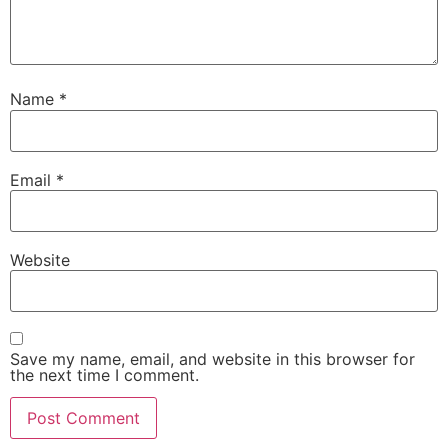
Name
*
Email
*
Website
Save my name, email, and website in this browser for
the next time I comment.