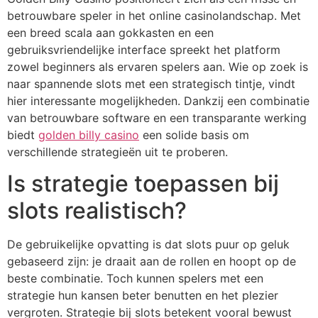
betrouwbare speler in het online casinolandschap. Met
een breed scala aan gokkasten en een
gebruiksvriendelijke interface spreekt het platform
zowel beginners als ervaren spelers aan. Wie op zoek is
naar spannende slots met een strategisch tintje, vindt
hier interessante mogelijkheden. Dankzij een combinatie
van betrouwbare software en een transparante werking
biedt
golden billy casino
een solide basis om
verschillende strategieën uit te proberen.
Is strategie toepassen bij
slots realistisch?
De gebruikelijke opvatting is dat slots puur op geluk
gebaseerd zijn: je draait aan de rollen en hoopt op de
beste combinatie. Toch kunnen spelers met een
strategie hun kansen beter benutten en het plezier
vergroten. Strategie bij slots betekent vooral bewust