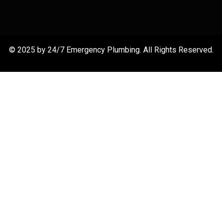
© 2025 by 24/7 Emergency Plumbing. All Rights Reserved.