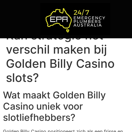
Kan strategie het
verschil maken bij
Golden Billy Casino
slots?
Wat maakt Golden Billy
Casino uniek voor
slotliefhebbers?
Golden Billy Casino positioneert zich als een frisse en