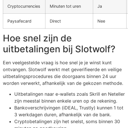
Cryptocurrencies
Minuten tot uren
Ja
Paysafecard
Direct
Nee
Hoe snel zijn de
uitbetalingen bij Slotwolf?
Een veelgestelde vraag is hoe snel je je winst kunt
ontvangen. Slotwolf werkt met geverifieerde en veilige
uitbetalingsprocedures die doorgaans binnen 24 uur
worden verwerkt, afhankelijk van de gekozen methode.
Uitbetalingen naar e-wallets zoals Skrill en Neteller
zijn meestal binnen enkele uren op de rekening.
Bankoverschrijvingen (iDEAL, Trustly) kunnen 1 tot
3 werkdagen duren, afhankelijk van de bank.
Cryptobetalingen zijn het snelst, soms binnen 30