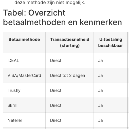
deze methode zijn niet mogelijk.
Tabel: Overzicht
betaalmethoden en kenmerken
Betaalmethode
Transactiesnelheid
Uitbetaling
(storting)
beschikbaar
iDEAL
Direct
Ja
VISA/MasterCard
Direct tot 2 dagen
Ja
Trustly
Direct
Ja
Skrill
Direct
Ja
Neteller
Direct
Ja