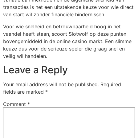
transacties is het een uitstekende keuze voor wie direct
van start wil zonder financiële hindernissen.
Voor wie snelheid en betrouwbaarheid hoog in het
vaandel heeft staan, scoort Slotwolf op deze punten
bovengemiddeld in de online casino markt. Een slimme
keuze dus voor de serieuze speler die graag snel en
veilig wil handelen.
Leave a Reply
Your email address will not be published.
Required
fields are marked
*
Comment
*