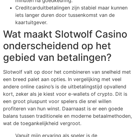
minuten na goedkeuring.
Creditcarduitbetalingen zijn stabiel maar kunnen
iets langer duren door tussenkomst van de
kaartuitgever.
Wat maakt Slotwolf Casino
onderscheidend op het
gebied van betalingen?
Slotwolf valt op door het combineren van snelheid met
een breed palet aan opties. In vergelijking met veel
andere online casino’s is de uitbetalingstijd opvallend
kort, zeker als je kiest voor e-wallets of crypto. Dit is
een groot pluspunt voor spelers die snel willen
profiteren van hun winst. Daarnaast is er een goede
balans tussen traditionele en moderne betaalmethoden,
wat de toegankelijkheid vergroot.
Vanuit mijn ervaring als speler is de