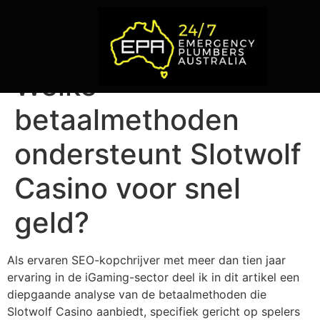
Welke
betaalmethoden
ondersteunt Slotwolf
Casino voor snel
geld?
Als ervaren SEO-kopchrijver met meer dan tien jaar
ervaring in de iGaming-sector deel ik in dit artikel een
diepgaande analyse van de betaalmethoden die
Slotwolf Casino aanbiedt, specifiek gericht op spelers