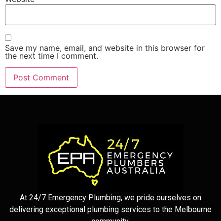
Save my name, email, and website in this browser for
the next time I comment.
At 24/7 Emergency Plumbing, we pride ourselves on
delivering exceptional plumbing services to the Melbourne