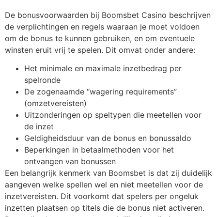
De bonusvoorwaarden bij Boomsbet Casino beschrijven
de verplichtingen en regels waaraan je moet voldoen
om de bonus te kunnen gebruiken, en om eventuele
winsten eruit vrij te spelen. Dit omvat onder andere:
Het minimale en maximale inzetbedrag per
spelronde
De zogenaamde “wagering requirements”
(omzetvereisten)
Uitzonderingen op speltypen die meetellen voor
de inzet
Geldigheidsduur van de bonus en bonussaldo
Beperkingen in betaalmethoden voor het
ontvangen van bonussen
Een belangrijk kenmerk van Boomsbet is dat zij duidelijk
aangeven welke spellen wel en niet meetellen voor de
inzetvereisten. Dit voorkomt dat spelers per ongeluk
inzetten plaatsen op titels die de bonus niet activeren.