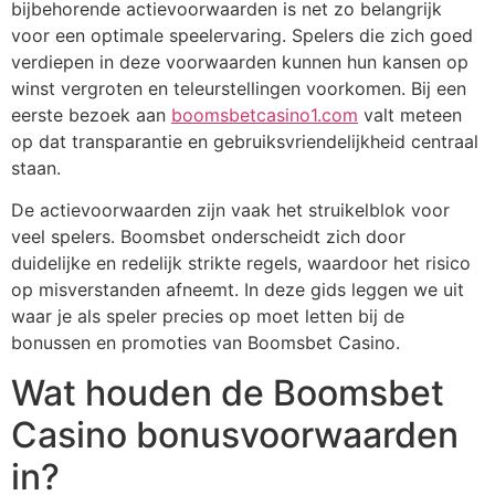
bijbehorende actievoorwaarden is net zo belangrijk
voor een optimale speelervaring. Spelers die zich goed
verdiepen in deze voorwaarden kunnen hun kansen op
winst vergroten en teleurstellingen voorkomen. Bij een
eerste bezoek aan
boomsbetcasino1.com
valt meteen
op dat transparantie en gebruiksvriendelijkheid centraal
staan.
De actievoorwaarden zijn vaak het struikelblok voor
veel spelers. Boomsbet onderscheidt zich door
duidelijke en redelijk strikte regels, waardoor het risico
op misverstanden afneemt. In deze gids leggen we uit
waar je als speler precies op moet letten bij de
bonussen en promoties van Boomsbet Casino.
Wat houden de Boomsbet
Casino bonusvoorwaarden
in?