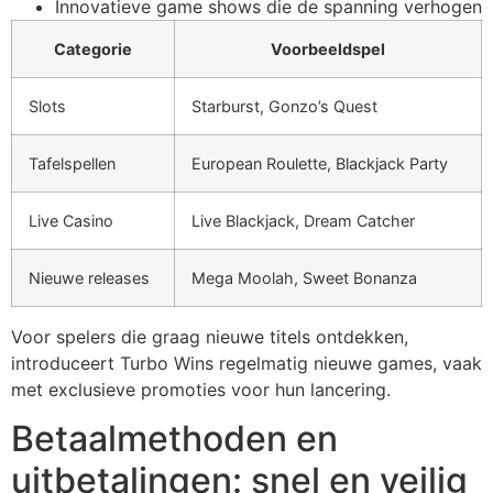
Innovatieve game shows die de spanning verhogen
Categorie
Voorbeeldspel
Slots
Starburst, Gonzo’s Quest
Tafelspellen
European Roulette, Blackjack Party
Live Casino
Live Blackjack, Dream Catcher
Nieuwe releases
Mega Moolah, Sweet Bonanza
Voor spelers die graag nieuwe titels ontdekken,
introduceert Turbo Wins regelmatig nieuwe games, vaak
met exclusieve promoties voor hun lancering.
Betaalmethoden en
uitbetalingen: snel en veilig