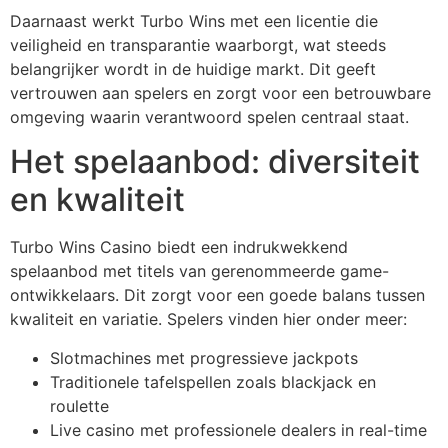
Daarnaast werkt Turbo Wins met een licentie die
veiligheid en transparantie waarborgt, wat steeds
belangrijker wordt in de huidige markt. Dit geeft
vertrouwen aan spelers en zorgt voor een betrouwbare
omgeving waarin verantwoord spelen centraal staat.
Het spelaanbod: diversiteit
en kwaliteit
Turbo Wins Casino biedt een indrukwekkend
spelaanbod met titels van gerenommeerde game-
ontwikkelaars. Dit zorgt voor een goede balans tussen
kwaliteit en variatie. Spelers vinden hier onder meer:
Slotmachines met progressieve jackpots
Traditionele tafelspellen zoals blackjack en
roulette
Live casino met professionele dealers in real-time