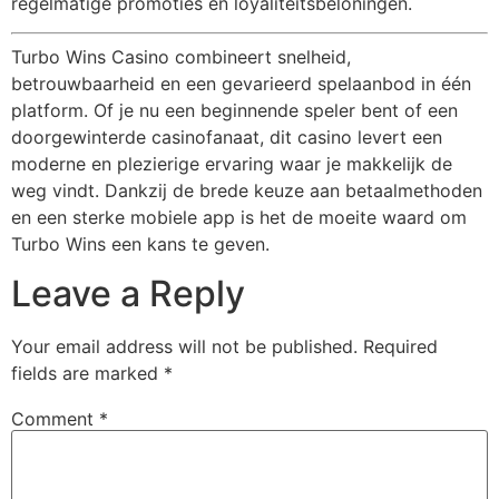
regelmatige promoties en loyaliteitsbeloningen.
Turbo Wins Casino combineert snelheid,
betrouwbaarheid en een gevarieerd spelaanbod in één
platform. Of je nu een beginnende speler bent of een
doorgewinterde casinofanaat, dit casino levert een
moderne en plezierige ervaring waar je makkelijk de
weg vindt. Dankzij de brede keuze aan betaalmethoden
en een sterke mobiele app is het de moeite waard om
Turbo Wins een kans te geven.
Leave a Reply
Your email address will not be published.
Required
fields are marked
*
Comment
*