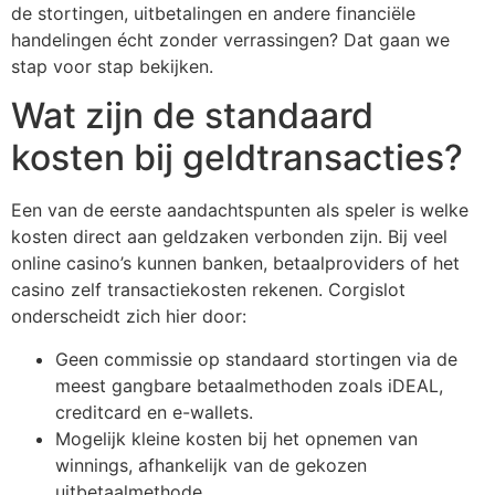
de stortingen, uitbetalingen en andere financiële
handelingen écht zonder verrassingen? Dat gaan we
stap voor stap bekijken.
Wat zijn de standaard
kosten bij geldtransacties?
Een van de eerste aandachtspunten als speler is welke
kosten direct aan geldzaken verbonden zijn. Bij veel
online casino’s kunnen banken, betaalproviders of het
casino zelf transactiekosten rekenen. Corgislot
onderscheidt zich hier door:
Geen commissie op standaard stortingen via de
meest gangbare betaalmethoden zoals iDEAL,
creditcard en e-wallets.
Mogelijk kleine kosten bij het opnemen van
winnings, afhankelijk van de gekozen
uitbetaalmethode.