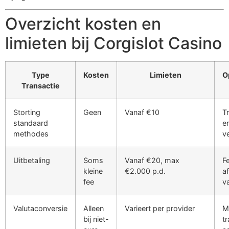
Overzicht kosten en
limieten bij Corgislot Casino
Type
Kosten
Limieten
O
Transactie
Storting
Geen
Vanaf €10
T
standaard
e
methodes
v
Uitbetaling
Soms
Vanaf €20, max
F
kleine
€2.000 p.d.
af
fee
v
Valutaconversie
Alleen
Varieert per provider
M
bij niet-
t