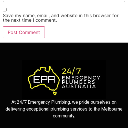
Save my name, email, and website in this browser for
the next time I comment.
At 24/7 Emergency Plumbing, we pride ourselves on
delivering exceptional plumbing services to the Melbourne
community.