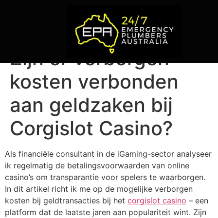
Zijn er verborgen
kosten verbonden
aan geldzaken bij
Corgislot Casino?
Als financiële consultant in de iGaming-sector analyseer
ik regelmatig de betalingsvoorwaarden van online
casino’s om transparantie voor spelers te waarborgen.
In dit artikel richt ik me op de mogelijke verborgen
kosten bij geldtransacties bij het
corgislot casino
– een
platform dat de laatste jaren aan populariteit wint. Zijn