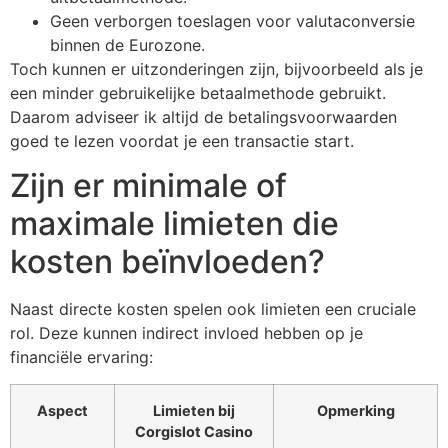
Geen verborgen toeslagen voor valutaconversie
binnen de Eurozone.
Toch kunnen er uitzonderingen zijn, bijvoorbeeld als je
een minder gebruikelijke betaalmethode gebruikt.
Daarom adviseer ik altijd de betalingsvoorwaarden
goed te lezen voordat je een transactie start.
Zijn er minimale of
maximale limieten die
kosten beïnvloeden?
Naast directe kosten spelen ook limieten een cruciale
rol. Deze kunnen indirect invloed hebben op je
financiële ervaring:
Aspect
Limieten bij
Opmerking
Corgislot Casino