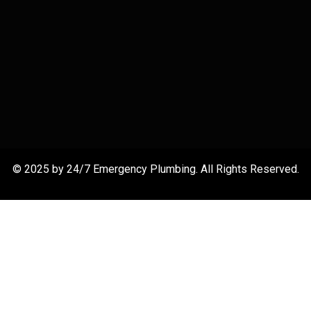
© 2025 by 24/7 Emergency Plumbing. All Rights Reserved.