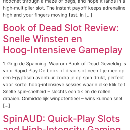
ricochet through a maze of pegs, and hope it lands in a
high‑multiplier slot. The instant payoff keeps adrenaline
high and your fingers moving fast. In […]
Book of Dead Slot Review:
Snelle Winsten en
Hoog‑Intensieve Gameplay
1. Grijp de Spanning: Waarom Book of Dead Geweldig is
voor Rapid Play De book of dead slot neemt je mee op
een Egyptisch avontuur zodra je op spin drukt, perfect
voor korte, hoog‑intensieve sessies waarin elke klik telt.
Snelle spin‑snelheid – slechts een tik en de rollen
draaien. Onmiddellijk winpotentieel – wins kunnen snel
[…]
SpinAUD: Quick‑Play Slots
and High‑Intensity Gaming