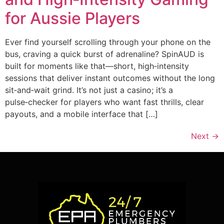
for Aussie Players
Ever find yourself scrolling through your phone on the
bus, craving a quick burst of adrenaline? SpinAUD is
built for moments like that—short, high‑intensity
sessions that deliver instant outcomes without the long
sit‑and‑wait grind. It’s not just a casino; it’s a
pulse‑checker for players who want fast thrills, clear
payouts, and a mobile interface that […]
Next
→